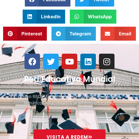
LinkedIn
WhatsApp
Pinterest
Telegram
Email
Red Educativa Mundial
Grupo REDEM. La mayor red mundial de portales
temáticos relacionados al ámbito educativo.
VISITA A REDEM