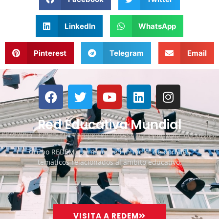
LinkedIn
WhatsApp
Pinterest
Telegram
Email
Red Educativa Mundial
Grupo REDEM. La mayor red mundial de portales
temáticos relacionados al ámbito educativo.
VISITA A REDEM