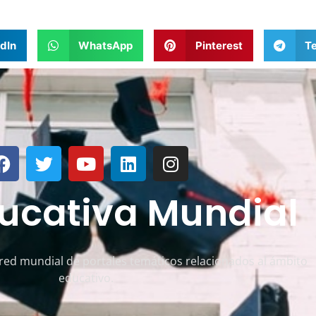
dIn
WhatsApp
Pinterest
T
ucativa Mundial
ed mundial de portales temáticos relacionados al ámbito
educativo.