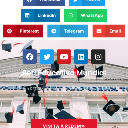
LinkedIn
WhatsApp
Pinterest
Telegram
Email
Red Educativa Mundial
Grupo REDEM. La mayor red mundial de portales
temáticos relacionados al ámbito educativo.
VISITA A REDEM